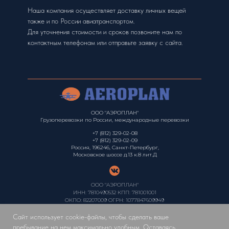
Наша компания осуществляет доставку личных вещей
также и по России авиатранспортом.
Для уточнения стоимости и сроков позвоните нам по
контактным телефонам или отправьте заявку с сайта.
ООО "АЭРОПЛАН"
Грузоперевозки по России, международные перевозки
+7 (812) 329-02-08
+7 (812) 329-02-09
Россия, 196246, Санкт-Петербург,
Московское шоссе д.13 к.8 лит.Д
ООО "АЭРОПЛАН"
ИНН: 7810490532 КПП: 781001001
ОКПО: 82207009 ОГРН: 1077847609949
Политика конфиденциальности
Сайт использует cookie-файлы, чтобы сделать ваше
пребывание на нем максимально удобным. Оставаясь