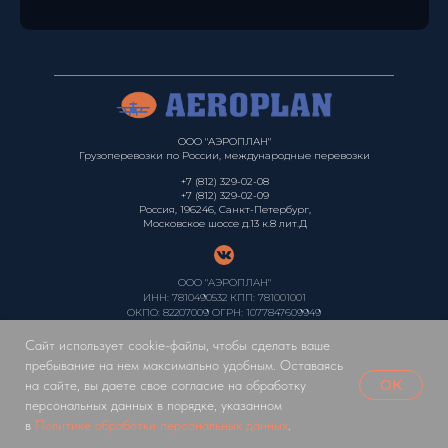
ООО "АЭРОПЛАН"
Грузоперевозки по России, международные перевозки
+7 (812) 329-02-08
+7 (812) 329-02-09
Россия, 196246, Санкт-Петербург,
Московское шоссе д.13 к.8 лит.Д
ООО "АЭРОПЛАН"
ИНН: 7810490532 КПП: 781001001
ОКПО: 82207009 ОГРН: 1077847609949
Политика конфиденциальности
Сайт использует cookie-файлы, чтобы сделать ваше
пребывание на нем максимально удобным. Оставаясь
ОК
на сайте, вы даете свое согласие на обработку
персональных данных в порядке, указанном
в
Политике обработки персональных данных
.