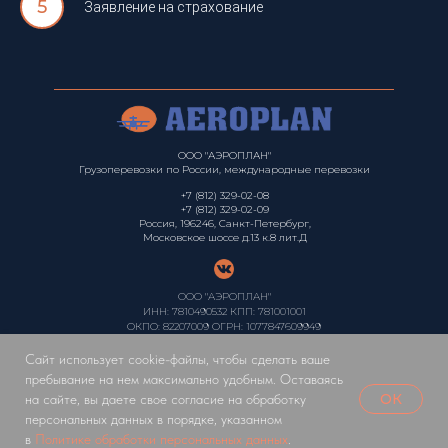
Заявление на страхование
ООО "АЭРОПЛАН"
Грузоперевозки по России, международные перевозки
+7 (812) 329-02-08
+7 (812) 329-02-09
Россия, 196246, Санкт-Петербург,
Московское шоссе д.13 к.8 лит.Д
ООО "АЭРОПЛАН"
ИНН: 7810490532 КПП: 781001001
ОКПО: 82207009 ОГРН: 1077847609949
Политика конфиденциальности
Сайт использует cookie-файлы, чтобы сделать ваше
пребывание на нем максимально удобным. Оставаясь
ОК
на сайте, вы даете свое согласие на обработку
персональных данных в порядке, указанном
в
Политике обработки персональных данных
.